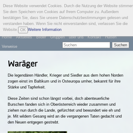
Diese Website verwendet Cookies. Durch die Nutzung der Website stimme
Österreichischer
Sie dem Speichern von Cookies auf Ihrem Computer zu. Außerdem
Wandervogel
bestätigen Sie, dass Sie unsere Datenschutzbestimmungen gelesen und
verstanden haben. Wenn Sie nicht einverstanden sind, verlassen Sie die
Website.
Weitere Information
OK
Home
Aktuelles
Bilder
Gruppen
über uns
Kontakt
Hütten
Suchen
Verweise
Waräger
Die legendären Händler, Krieger und Siedler aus dem hohen Norden
zogen einst im Baltikum und in Osteuropa umher, bekannt für ihre
Stärke und Tapferkeit.
Diese Zeiten sind schon längst vorbei, doch abenteuerliche
Burschen fanden sich in Oberösterreich wieder zusammen und
ziehen nun durch die Lande, gefürchtet und bewundert wie eh und
je. Mit wildem Gesang wird an die vergangenen Taten gedacht und
den Neuen entgegen gestrebt.